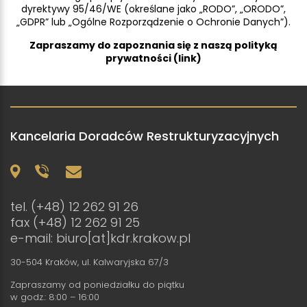
dyrektywy 95/46/WE (określane jako „RODO”, „ORODO”,
„GDPR” lub „Ogólne Rozporządzenie o Ochronie Danych”).
Zapraszamy do zapoznania się z naszą polityką
prywatności (link)
Kancelaria Doradców Restrukturyzacyjnych
tel.
(+48) 12 262 91 26
fax (+48) 12 262 91 25
e-mail:
biuro[at]kdr.krakow.pl
30-504 Kraków, ul. Kalwaryjska 67/3
Zapraszamy od poniedziałku do piątku
w godz.: 8:00 – 16:00