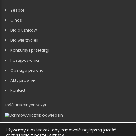
Zespół
O nas
Dla dłużników
Dla wierzycieli
Konkursy i przetargi
Postępowania
Obsługa prawna
Akty prawne
Kontakt
ilość unikalnych wizyt
©2022 Kancelaria Doradców Restrukturyzacyjnych
Używamy ciasteczek, aby zapewnić najlepszą jakość
KDR DORADZTWO I RESTRUKTURYZACJE SP. Z O.O.
korzystania z naszej witryny.